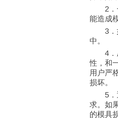
2．一
能造成
3．如
中。
4．压
性，和
用户严
损坏。
5．通
求。如
的模具