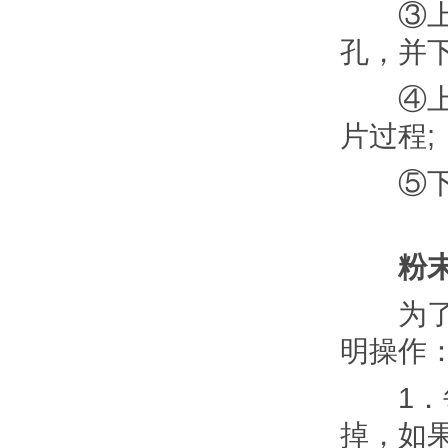
③上冲
孔，并
④上冲
片过程;
⑤下冲
粉
为了保
明操作
1．每
掉，如