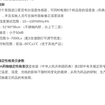
指标
有2个美国进口霍尼韦尔湿度传感器，可同时检测2个样品室的湿度值（药典规
），并且实验人员可在操作面板修正湿度误差
湿度测试范围：10—100%RH±4%
：51*40*38cm （不锈钢内胆，分上下二层）
噪音：小于50dB
范围:0--7000Lx（配3支缝隙灯可调节照度）
控制范围：室温--80℃±1℃（优于其他产品）
稳定性检查仪参数
2A
药物稳定性检查仪
是依据《中华人民共和国药典》第2部中有关规定而
定温度、湿度、光线的影响下随时间变化的规律，从而为药品的研制、生
试验建立药品的有效期。