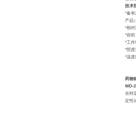
技术
*备
产品
*相对
*容积
*工作
*照度
*温度
药物
WD-
在特
定性