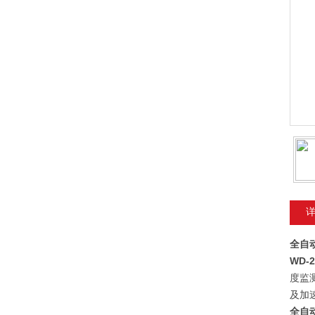
全自
WD-
度监
及加
全自