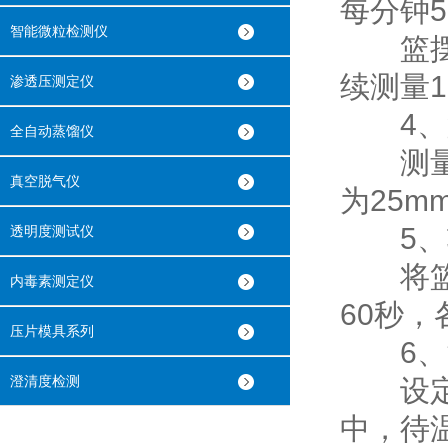
每分钟
智能微粒检测仪
篮摆动
续测量1
渗透压测定仪
4、篮
全自动蒸馏仪
测量每
真空脱气仪
为25m
5、
透明度测试仪
将篮（
内毒素测定仪
60秒，
压片模具系列
6、
澄清度检测
设定溶
中，待