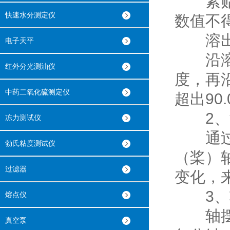
紧贴轴
快速水分测定仪
数值不得超
溶出
电子天平
沿溶出
红外分光测油仪
度，再
中药二氧化硫测定仪
超出90.0
2、溶
冻力测试仪
通过在
勃氏粘度测试仪
（桨）
过滤器
变化，
3、轴
熔点仪
轴摆动
真空泵