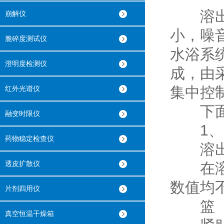
溶出仪
崩解仪
小，噪
脆碎度测试仪
水浴系
澄明度检测仪
成，由
集中控
红外光谱仪
下面谈
融变时限仪
1、水
药物稳定检查仪
溶出
透皮扩散仪
在溶出
数值均不
片剂四用仪
篮（
真空恒温干燥箱