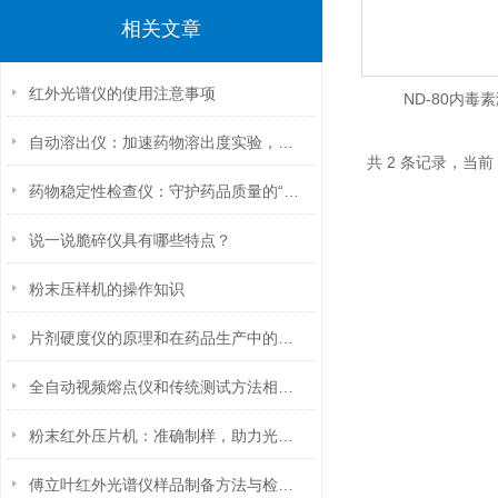
相关文章
红外光谱仪的使用注意事项
ND-80内毒
自动溶出仪：加速药物溶出度实验，优化制药工艺
共 2 条记录，当前
药物稳定性检查仪：守护药品质量的“安全卫士”
说一说脆碎仪具有哪些特点？
粉末压样机的操作知识
片剂硬度仪的原理和在药品生产中的应用
全自动视频熔点仪和传统测试方法相比具有哪些优势？
粉末红外压片机：准确制样，助力光谱分析高效前行
傅立叶红外光谱仪样品制备方法与检测数据优化要点