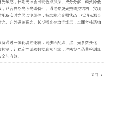
光敏感，长期光照会出现色泽加深、成分分解、药效降低
段，贴合自然光照光谱特性。通过专属光照调控结构，实现
时配备实时光照监测组件，持续校准光照状态，抵消光源长
射光、户外运输强光、长期曝光存放等场景，全面考核药物
备通过一体化调控逻辑，同步匹配温、湿、光参数变化，
数控制，让稳定性试验数据真实可靠，严格契合药典检测规
安全与有效。
！
返回