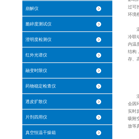
过可
崩解仪
环境
脆碎度测试仪
温度
冷联
澄明度检测仪
内温
结构
红外光谱仪
存、
融变时限仪
药物稳定检查仪
湿度
透皮扩散仪
会因
实时
片剂四用仪
吸附
放等
真空恒温干燥箱