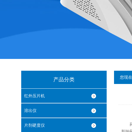
您现
产品分类
红外压片机
溶出仪
药物
片剂硬度仪
影响