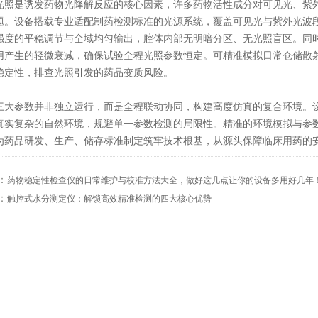
是诱发药物光降解反应的核心因素，许多药物活性成分对可见光、紫外
题。设备搭载专业适配制药检测标准的光源系统，覆盖可见光与紫外光波
强度的平稳调节与全域均匀输出，腔体内部无明暗分区、无光照盲区。同
用产生的轻微衰减，确保试验全程光照参数恒定。可精准模拟日常仓储散
稳定性，排查光照引发的药品变质风险。
参数并非独立运行，而是全程联动协同，构建高度仿真的复合环境。设
真实复杂的自然环境，规避单一参数检测的局限性。精准的环境模拟与参
为药品研发、生产、储存标准制定筑牢技术根基，从源头保障临床用药的
：
药物稳定性检查仪的日常维护与校准方法大全，做好这几点让你的设备多用好几年
：
触控式水分测定仪：解锁高效精准检测的四大核心优势