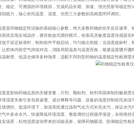
控、稳定、可溯源的环境模拟，完成药品长期、加速、强光照射等稳定性
模拟能力，核心依托温度、湿度、光照三大参数的高精度闭环调控。
是药物稳定性试验的基础核心参数，绝大多数药物的化学反应速率、物
动系统实现全域温控，摒弃粗放式调控模式，依靠高灵敏度温度传感器实
度低于设定标准时，制热组件平稳启动，均匀输出热能；当温度超标时，
，让腔体内部空气持续对流，消除局部温差与温度死角，规避温度骤升骤
高温耐受、低温仓储等多种场景，适配不同剂型药物的温度稳定性检测需
是影响药物品质的关键变量，片剂、颗粒剂、粉剂等固体制剂极易受湿
环境湿度失衡引发包装渗透、成分稀释等问题。设备的湿度控制依托加湿
反馈调控。低湿环境下，加湿系统通过温和气化方式补充水汽，保证水汽
空气中多余水汽，快速降低环境湿度。整套调控过程循序渐进，全程维持
真实场景，杜绝湿度波动带来的试验误差，保障药物吸湿、防潮稳定性检