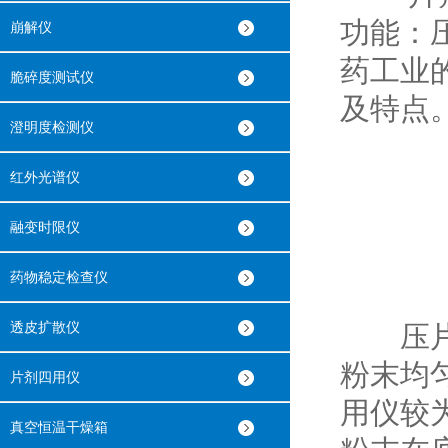
功能：
崩解仪
药工业
脆碎度测试仪
及特点
澄明度检测仪
红外光谱仪
融变时限仪
药物稳定检查仪
透皮扩散仪
压片功
粉末均
片剂四用仪
用仪较
真空恒温干燥箱