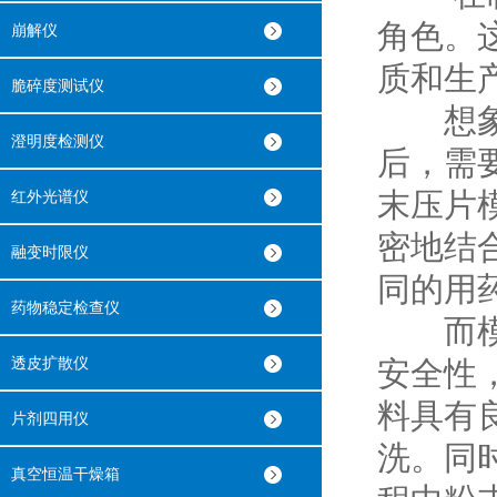
角色。
崩解仪
质和生
脆碎度测试仪
想象一
澄明度检测仪
后，需
末压片
红外光谱仪
密地结
融变时限仪
同的用
药物稳定检查仪
而模具
透皮扩散仪
安全性
料具有
片剂四用仪
洗。同
真空恒温干燥箱