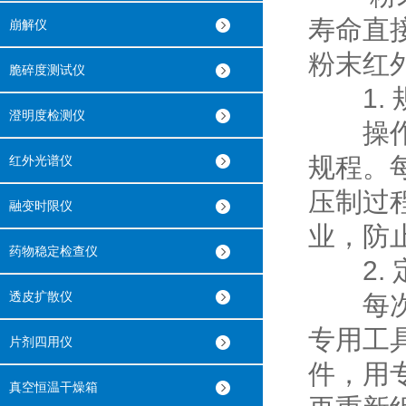
寿命直
崩解仪
粉末红
脆碎度测试仪
1. 
澄明度检测仪
操作人
规程。
红外光谱仪
压制过
融变时限仪
业，防
药物稳定检查仪
2. 
透皮扩散仪
每次使
专用工
片剂四用仪
件，用
真空恒温干燥箱