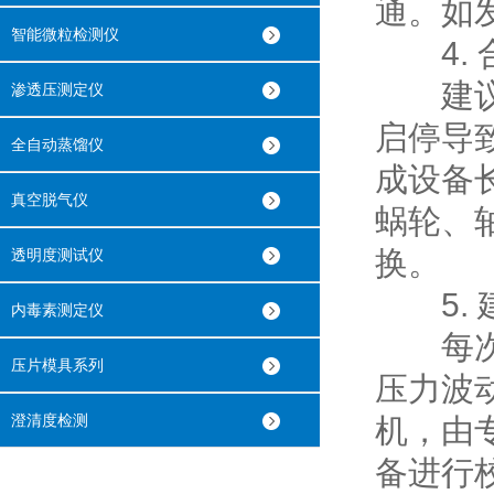
通。如
智能微粒检测仪
4. 
建议集
渗透压测定仪
启停导
全自动蒸馏仪
成设备
真空脱气仪
蜗轮、
换。
透明度测试仪
5. 
内毒素测定仪
每次使
压片模具系列
压力波
澄清度检测
机，由
备进行