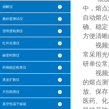
崩解仪
中，熔点
自动熔点
脆碎度测试仪
确、稳定
澄明度检测仪
方便清晰
红外光谱仪
视频熔
常采用光
融变时限仪
研单位常
药物稳定检查仪
视频熔
透皮扩散仪
的熔点测
放、保存
片剂四用仪
医药、化
真空恒温干燥箱