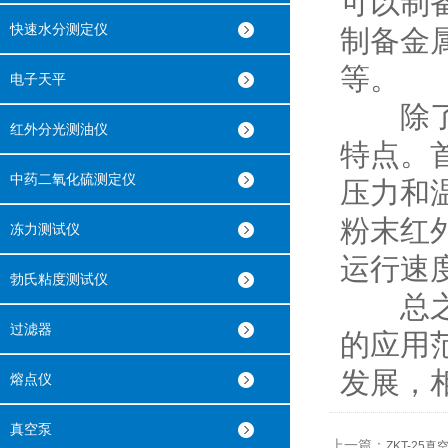
可以制
快速水分测定仪
制备金
等。
电子天平
除了应
红外分光测油仪
特点。
中药二氧化硫测定仪
压力和
粉末红
冻力测试仪
运行速
勃氏粘度测试仪
总之，
过滤器
的应用
发展，
熔点仪
真空泵
上一篇：
ZKT-2