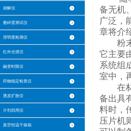
备无机
崩解仪
广泛，
脆碎度测试仪
章将介
澄明度检测仪
粉末红
它主要
红外光谱仪
系统组
融变时限仪
室中，
药物稳定检查仪
在材料
透皮扩散仪
备出具
料时，
片剂四用仪
压片机
真空恒温干燥箱