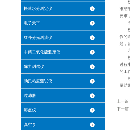
校准
快速水分测定仪
准结果
要求
五、
电子天平
校准
仪的
红外分光测油仪
题，
六、
中药二氧化硫测定仪
校准
过程
冻力测试仪
的工
总之
勃氏粘度测试仪
量结
过滤器
上一篇
下一篇
熔点仪
真空泵