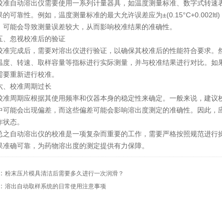
自动溶出仪需要使用一系列计量器具，如温度测量标准、数字式转速表
的可靠性。例如，温度测量标准的最大允许误差应为±(0.15°C+0.002l
，可能会导致测量误差较大，从而影响校准结果的准确性。
忽视校准后的验证
完成后，需要对溶出仪进行验证，以确保其校准后的性能符合要求。然
温度、转速、取样容量等指标进行实际测量，并与校准结果进行对比。如
需要重新进行校准。
校准周期过长
周期应根据其使用频率和仪器本身的稳定性来确定。一般来说，建议校
中可能会出现偏差，而这些偏差可能会影响溶出度测定的准确性。因此，
作状态。
自动溶出仪的校准是一项复杂而重要的工作，需要严格按照规范进行操
果准确可靠，为药物溶出度的测定提供有力保障。
：
粉末压片模具清洁后需要多久进行一次润滑？
：
溶出自动取样系统的日常使用注意事项