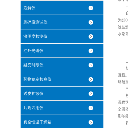
一、
崩解仪
自动
为(2
脆碎度测试仪
这些
水浴
澄明度检测仪
红外光谱仪
二、
融变时限仪
校准
复性
药物稳定检查仪
略这
三、
透皮扩散仪
校准
温度
片剂四用仪
全浸
影响
真空恒温干燥箱
四、