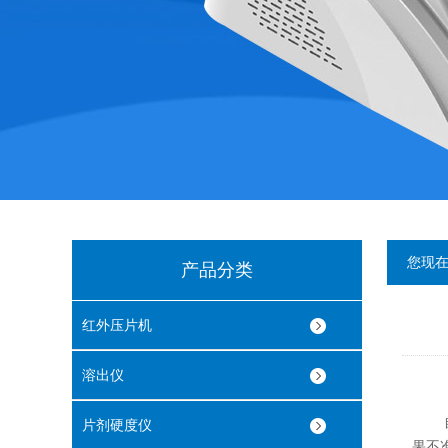
您现
产品分类
红外压片机
溶出仪
自动
片剂硬度仪
果不