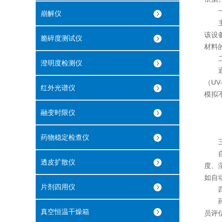
一
崩解仪
主要
该设
脆碎度测试仪
材料
二、
澄明度检测仪
通常
（U
红外光谱仪
模拟
融变时限仪
药物稳定检查仪
三、
自动
透皮扩散仪
度、
如自
片剂四用仪
四、
药物
真空恒温干燥箱
员评